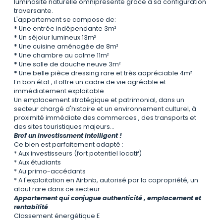
luminosité naturelle omniprésente grâce à sa configuration
traversante.
L'appartement se compose de:
*
Une entrée indépendante 3m²
*
Un séjoiur lumineux 13m²
*
Une cuisine aménagée de 8m²
*
Une chambre au calme 11m²
*
Une salle de douche neuve 3m²
*
Une belle pièce dressing rare et très aapréciable 4m²
En bon état , il offre un cadre de vie agréable et
immédiatement exploitable
Un emplacement stratégique et patrimonial, dans un
secteur chargé d'histoire et un environnement culturel, à
proximité immédiate des commerces , des transports et
des sites touristiques majeurs...
Bref un investissment intelligent !
Ce bien est parfaitement adapté :
* Aux investisseurs (fort potentiel locatif)
* Aux étudiants
* Au primo-accédants
* A l'exploitation en Airbnb, autorisé par la copropriété, un
atout rare dans ce secteur
Appartement qui conjugue authenticité , emplacement et
rentabilité
Classement énergétique E