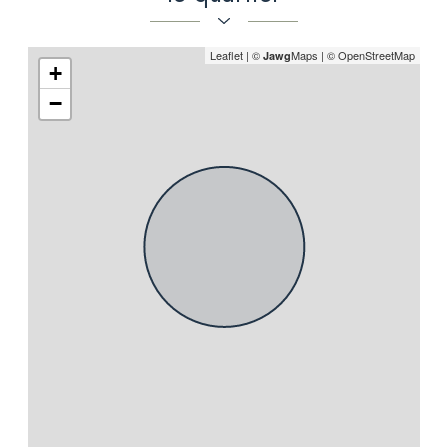
Leaflet
|
©
Maps
|
© OpenStreetMap
Jawg
+
−