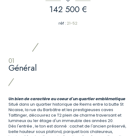
142 500 €
réf :
21-52
01
Général
Un bien de caractère au coeur d'un quartier emblématique
Situé dans un quartier historique de Reims entre la butte St
Nicaise, la rue du Barbâtre et les prestigieuses caves
Taittinger, découvrez ce T2 plein de charme traversant et
lumineux au 1er étage d'un immeuble des années 20.
Dès l'entrée , le ton est donné : cachet de l'ancien préservé,
belle hauteur sous plafond, parquet bois chaleureux,