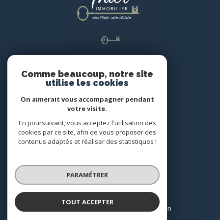
Adhérents
Comme beaucoup, notre site
utilise les cookies
On aimerait vous accompagner pendant
votre visite.
En poursuivant, vous acceptez l'utilisation des
cookies par ce site, afin de vous proposer des
contenus adaptés et réaliser des statistiques !
© 2022
Tous droits réservés
PARAMÉTRER
Traduction powered by Google
Nos honoraires
Plan du site
TOUT ACCEPTER
Mentions légales
Partenaires
Admin