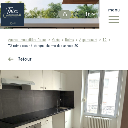
menu
Langue
Langue
fr
0
fr
Accueil
Agence immobilière Reims
Vente
Reims
Appartement
T2
T2 reims coeur historique charme des annees 20
Retour